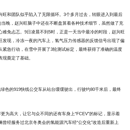
兴旺和团队似乎陷入了无限循环。
3个多月过去，转眼进入到最后
崇礼的当晚，赵兴旺脑子中还在不断盘算着各种技术细节，虽然做了充
心难免忐忑。
9日凌晨不到5时，正是一天当中最冷的时段，赵兴旺
旺发现，冷冻一夜的汽车上，氢气压力传感器的反馈信号出现了偏
队紧急行动，在雪中开展了3轮测试
定，最终获得了准确的温度
标
表现奠定了基础。
绿色的919快线公交车从站台缓缓驶出，行驶约80千米后，最终
更为高大，让它与众不同的还有车身上“FCEV”的标记，显示着
212辆曾经服务过北京冬奥会的氢能源汽车经“公交化”改造后重新上