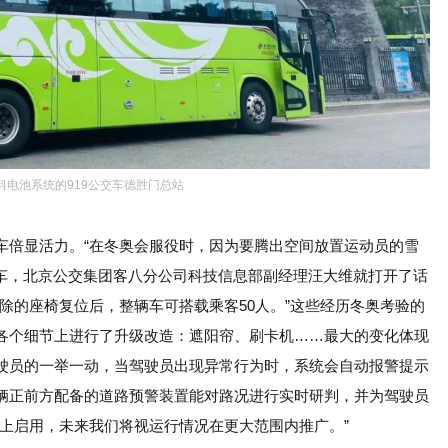
料电池系统的919公交车德胜门总站
车倍显活力。“在冬奥会服役时，因为要腾出空间放置运动员的雪
线车，北京公交集团客八分公司科技信息部副经理汪大维就打开了话
除的座椅复位后，整辆车可搭载乘客50人。”这些经历冬奥考验的
各个细节上进行了升级改造：遮阳帘、刷卡机……最大的变化体现
驶员的一举一动，当驾驶员出现异常行为时，系统会自动报警提示
辆正前方配备的道路预警装置能对路况进行实时研判，并为驾驶员
上启用，未来我们将视运行情况在更大范围内推广。”