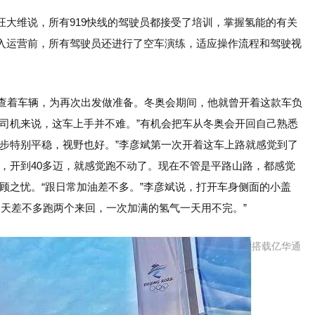
大维说，所有919快线的驾驶员都接受了培训，掌握氢能的有关
入运营前，所有驾驶员还进行了空车演练，适应操作流程和驾驶视
检查着车辆，为再次出发做准备。冬奥会期间，他就曾开着这款车负
老司机来说，这车上手并不难。”有机会把车从冬奥会开回自己熟悉
起步特别平稳，视野也好。”李彦斌第一次开着这车上路就感觉到了
，开到40多迈，就感觉跑不动了。现在不管是平路山路，都感觉
顾之忧。“跟日常加油差不多。”李彦斌说，打开车身侧面的小盖
我一天差不多跑两个来回，一次加满的氢气一天用不完。”
搭载亿华通