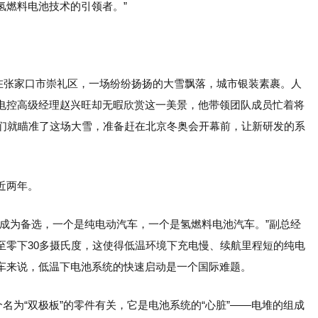
氢燃料电池技术的引领者。
”
天。在张家口市崇礼区，一场纷纷扬扬的大雪飘落，城市银装素裹。人
电控高级经理赵兴旺却无暇欣赏这一美景，他带领团队成员忙着将
他们就瞄准了这场大雪，准备赶在北京冬奥会开幕前，让新研发的系
近两年。
案成为备选，一个是纯电动汽车，一个是氢燃料电池汽车。”副总经
至零下30多摄氏度，这使得低温环境下充电慢、续航里程短的纯电
车来说，低温下电池系统的快速启动是一个国际难题。
名为“双极板”的零件有关，它是电池系统的“心脏”——电堆的组成